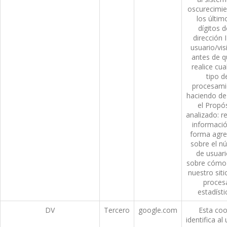
oscurecimie
los últim
dígitos d
dirección I
usuario/vis
antes de q
realice cua
tipo d
procesami
haciendo de
el Propó
analizado: r
informació
forma agre
sobre el n
de usuari
sobre cómo 
nuestro siti
proces
estadísti
DV
Tercero
google.com
Esta coo
identifica al