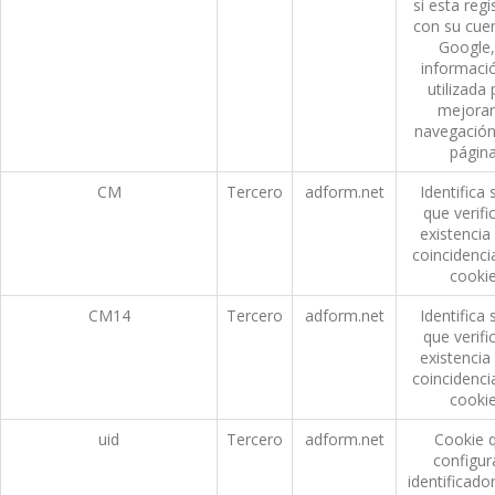
si esta reg
con su cue
Google,
informaci
utilizada 
mejorar
navegación
página
CM
Tercero
adform.net
Identifica 
que verific
existencia
coincidenci
cookie
CM14
Tercero
adform.net
Identifica 
que verific
existencia
coincidenci
cookie
uid
Tercero
adform.net
Cookie 
configur
identificador