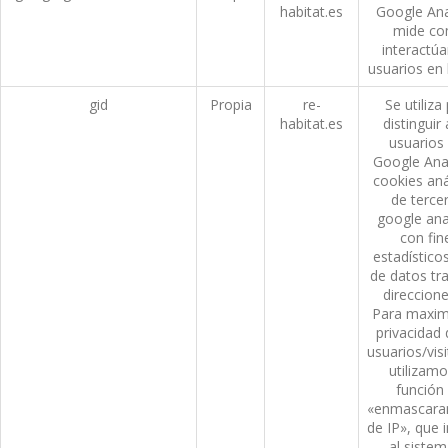
habitat.es
Google Ana
mide c
interactúa
usuarios en 
gid
Propia
re-
Se utiliza
habitat.es
distinguir 
usuarios
Google Anal
cookies aná
de terce
google ana
con fin
estadístico
de datos tr
direccione
Para maximi
privacidad 
usuarios/vis
utilizamo
función
«enmascara
de IP», que
al sistem