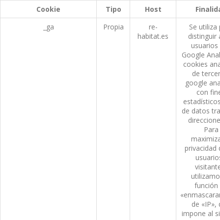
Cookie
Tipo
Host
Finalid
_ga
Propia
re-
Se utiliza
habitat.es
distinguir 
usuarios
Google Anal
cookies ana
de terce
google ana
con fin
estadístico
de datos tr
direccione
Para
maximiza
privacidad 
usuario
visitant
utilizamo
función
«enmascara
de «IP»,
impone al s