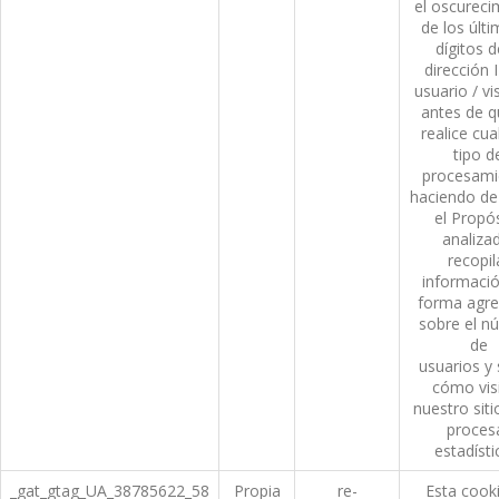
el oscureci
de los últ
dígitos d
dirección I
usuario / vi
antes de q
realice cua
tipo d
procesami
haciendo de
el Propó
analiza
recopil
informació
forma agre
sobre el n
de
usuarios y
cómo vis
nuestro siti
proces
estadísti
_gat_gtag_UA_38785622_58
Propia
re-
Esta cook