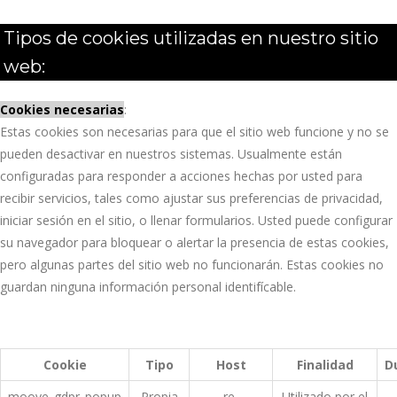
Tipos de cookies utilizadas en nuestro sitio
web:
Cookies necesarias
:
Estas cookies son necesarias para que el sitio web funcione y no se
pueden desactivar en nuestros sistemas. Usualmente están
configuradas para responder a acciones hechas por usted para
recibir servicios, tales como ajustar sus preferencias de privacidad,
iniciar sesión en el sitio, o llenar formularios.
Usted puede configurar
su navegador para bloquear o alertar la presencia de estas cookies,
pero algunas
partes del sitio web no funcionarán. Estas cookies no
guardan ninguna información personal identifícable.
Cookie
Tipo
Host
Finalidad
D
moove_gdpr_popup
Propia
re-
Utilizado por el